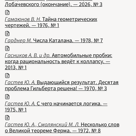
Лобачевского (окончание). — 2026, № 3
Гамаюнов В. Н.
Тайна геометрических
чертежей. — 1976, № 1
Гарднер М.
Числа Каталана. — 1978, № 7
НОМЕРА
СТАТЬИ
ЗАДАЧИ
УКАЗАТЕЛИ
РУБРИКАТОРЫ
О 
Гасников А. В. и др.
Автомобильные пробки:
1970
когда рациональность ведёт к коллапсу. —
1971
1972
2013, № 1
1973
1974
1975
1976
Гастев Ю. А.
Выдающийся результат. Десятая
1977
проблема Гильберта решена! — 1970, № 3
1978
1979
1980
1981
Гастев Ю. А.
С чего начинается логика. —
1982
1983
1975, № 1
1984
1985
1986
Гастев Ю. А., Смолянский М. Л.
Несколько слов
1987
1988
о Великой теореме Ферма. — 1972, № 8
1989
1990