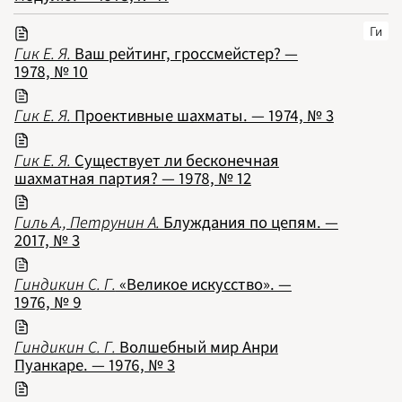
2026
ПОДРОБНО
Ги
Гик Е. Я.
Ваш рейтинг, гроссмейстер? —
1978, № 10
Гик Е. Я.
Проективные шахматы. — 1974, № 3
Гик Е. Я.
Существует ли бесконечная
шахматная партия? — 1978, № 12
Гиль А., Петрунин А.
Блуждания по цепям. —
2017, № 3
Гиндикин С. Г.
«Великое искусство». —
1976, № 9
Гиндикин С. Г.
Волшебный мир Анри
Пуанкаре. — 1976, № 3