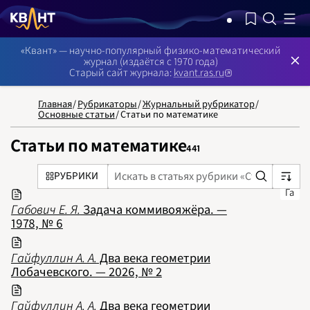
NB: Сортировка результатов — по релевантности, поиск в номерах —
«Квант» — научно-популярный физико-математический
журнал (издаётся с 1970 года)
Старый сайт журнала:
kvant.ras.ru
Главная
/
Рубрикаторы
/
Журнальный рубрикатор
/
Основные статьи
/
Статьи по математике
Статьи по математике
441
РУБРИКИ
Га
Габович Е. Я.
Задача коммивояжёра. —
1978, № 6
Гайфуллин А. А.
Два века геометрии
Лобачевского. — 2026, № 2
Гайфуллин А. А.
Два века геометрии