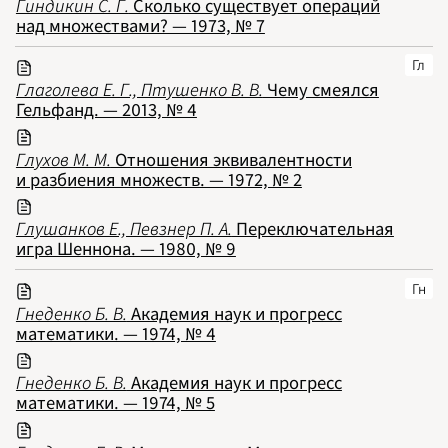
Гиндикин С. Г.
Сколько существует операций
над множествами? — 1973, № 7
Гл
Глаголева Е. Г., Птушенко В. В.
Чему смеялся
Гельфанд. — 2013, № 4
Глухов М. М.
Отношения эквивалентности
и разбиения множеств. — 1972, № 2
Глушанков Е., Певзнер П. А.
Переключательная
игра Шеннона. — 1980, № 9
Гн
Гнеденко Б. В.
Академия наук и прогресс
математики. — 1974, № 4
Гнеденко Б. В.
Академия наук и прогресс
математики. — 1974, № 5