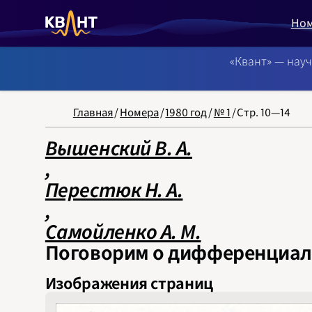
Но
«Квант» — нау
NB: Сортировка
Главная
/
Номера
/
1980 год
/
№ 1
/
Стр. 10—14
Вышенский В. А.
‍,
Перестюк Н. А.
‍,
Самойленко А. М.
Поговорим о дифференциал
Изображения страниц