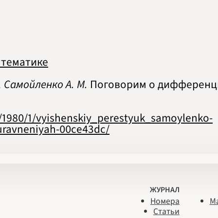
атематике
, Самойленко А. М.
Поговорим о дифференци
s/1980/1/vyishenskiy_perestyuk_samoylenko-
uravneniyah-00ce43dc/
ЖУРНАЛ
Номера
М
Статьи