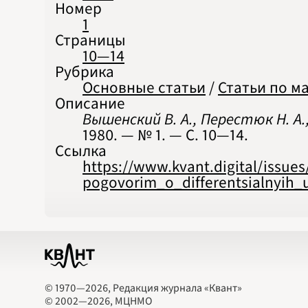
Номер
1
Страницы
10—14
Рубрика
Основные статьи
/
Статьи по м
Описание
Вышенский В. А., Перестюк Н. А.
1980. — № 1. — С. 10‍—‍14.
Ссылка
https://www.kvant.digital/issue
pogovorim_o_differentsialnyih_
© 1970—2026, Редакция журнала «Квант»
© 2002—2026, МЦНМО