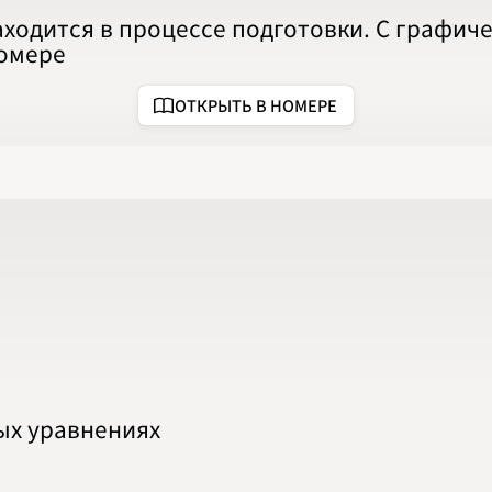
2020
аходится в процессе подготовки. С графи
2021
2022
номере
2023
2024
2025
ОТКРЫТЬ В НОМЕРЕ
2026
ПОДРОБНО
ых уравнениях