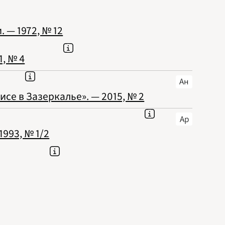
 — 1972, № 12
, № 4
Ан
се в Зазеркалье». — 2015, № 2
Ар
993, № 1/2