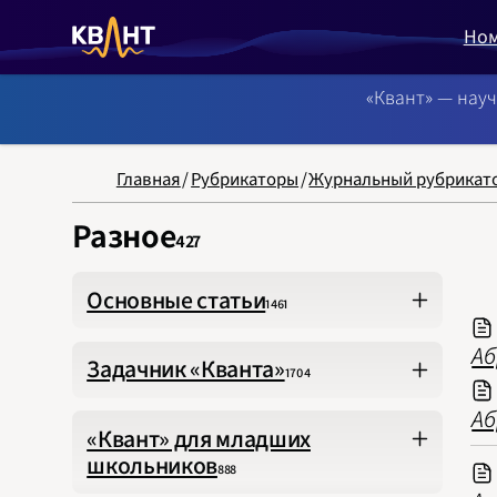
Но
«Квант» — нау
NB: Сортировка
Главная
/
Рубрикаторы
/
Журнальный рубрикат
Разное
427
Основные статьи
1461
Статьи по математике
441
Аб
Задачник «Кванта»
1704
Статьи по физике
407
Аб
Задачи
504
«Квант» для младших
школьников
888
Решения
496