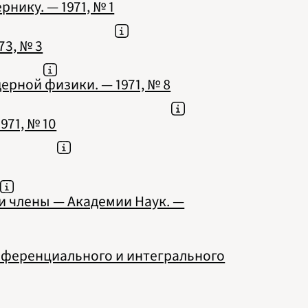
ику. — 1971, № 1
73, № 3
рной физики. — 1971, № 8
971, № 10
и члены — Академии Наук. —
ференциального и интегрального