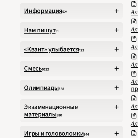
Информация
Ал
524
Ал
Нам пишут
91
Ал
«Квант» улыбается
123
Ал
Смесь
1033
Ал
Олимпиады
пр
528
Ал
Экзаменационные
материалы
580
Ал
Игры и головоломки
244