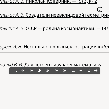
тыкис А. В.
Николай Коперник. — 1973, № 2
тыкис А. В.
Создатели неевклидовой геометрии.
тыкис А. В.
СССР — родина космонавтики. — 1971
дреев А. Н.
Несколько новых иллюстраций к «Али
нольд В. И.
Для чего мы изучаем математику. — 1
1
2
3
4
5
6
12