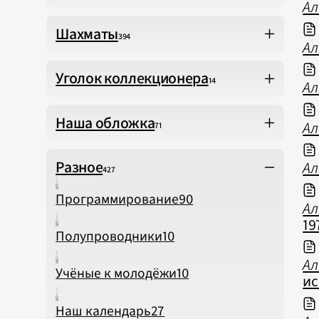
Ал
Шахматы
394
Ал
Уголок коллекционера
14
Ал
Наша обложка
Ал
71
Разное
Ал
427
Программирование
90
Ал
19
Полупроводники
10
Ал
Учёные к молодёжи
10
ис
Наш календарь
27