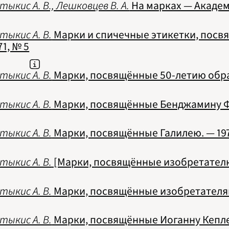
2020
тыкис А. В., Лешковцев В. А.
На марках — Академи
2021
2022
2023
тыкис А. В.
Марки и спичечные этикетки, посв
2024
71, № 5
2025
2026
ПОДРОБНО
тыкис А. В.
Марки, посвящённые 50-летию образ
тыкис А. В.
Марки, посвящённые Бенджамину Фр
тыкис А. В.
Марки, посвящённые Галилею. — 197
тыкис А. В.
[Марки, посвящённые изобретателю р
тыкис А. В.
Марки, посвящённые изобретателям 
тыкис А. В.
Марки, посвящённые Иоганну Кеплеру