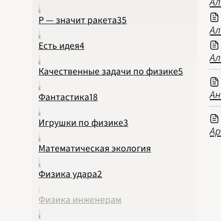
Ал
Р — значит ракета
35
Ал
Есть идея
4
Ал
Качественные задачи по физике
5
Ан
Фантастика
18
Игрушки по физике
3
Ар
Математическая экология
Физика удара
2
Физика инженерам