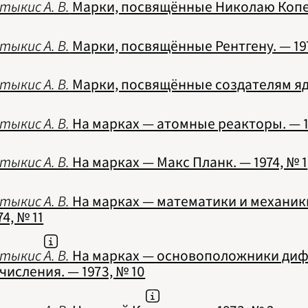
тыкис А. В.
Марки, посвящённые Николаю Коперн
тыкис А. В.
Марки, посвящённые Рентгену. — 19
тыкис А. В.
Марки, посвящённые создателям яде
тыкис А. В.
На марках — атомные реакторы. — 1
тыкис А. В.
На марках — Макс Планк. — 1974, № 1
тыкис А. В.
На марках — математики и механик
74, № 11
тыкис А. В.
На марках — основоположники диф
числения. — 1973, № 10