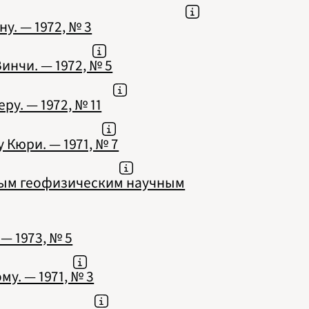
. — 1972, № 3
нчи. — 1972, № 5
у. — 1972, № 11
Кюри. — 1971, № 7
ым геофизическим научным
— 1973, № 5
у. — 1971, № 3