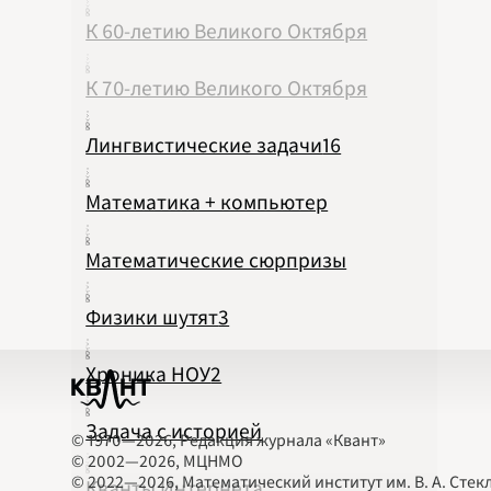
К 60-летию Великого Октября
К 70-летию Великого Октября
Лингвистические задачи
16
Математика + компьютер
Математические сюрпризы
Физики шутят
3
Хроника НОУ
2
Задача с историей
© 1970—2026, Редакция журнала «Квант»
© 2002—2026, МЦНМО
© 2022—2026, Математический институт им. В. А. Стек
Кванты Интернета