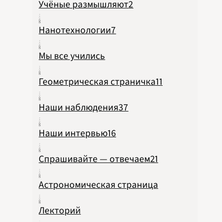
Учёные размышляют
2
Нанотехнологии
7
Мы все учились
Геометрическая страничка
11
Наши наблюдения
37
Наши интервью
16
Спрашивайте — отвечаем
21
Астрономическая страница
Лекторий