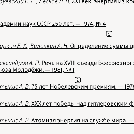
дуевский В. С., Лесков Л. В.
XXI век: энергия из ко
1994
1995
1996
1997
адемии наук СССР 250 лет. — 1974, № 4
1998
1999
2000
2001
2002
аркон Е. Х., Виленкин А. Н.
Определение суммы ци
2003
2004
2005
ександров А. П.
Речь на XVIII съезде Всесоюзно
2006
юза Молодёжи. — 1981, № 1
2007
2008
2009
2010
тыкис А. В.
75 лет Нобелевским премиям. — 1976
2011
2012
2013
тыкис А. В.
XXX лет победы над гитлеровским ф
2014
2015
2016
тыкис А. В.
Атомная энергия на службе мира. — 
2017
2018
2019