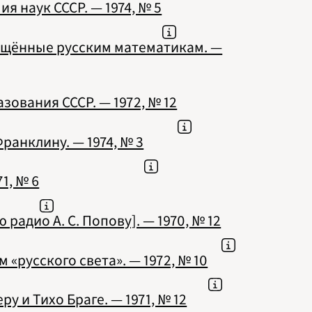
я наук СССР. — 1974, № 5
ящённые русским математикам. —
ования СССР. — 1972, № 12
анклину. — 1974, № 3
1, № 6
адио А. С. Попову]. — 1970, № 12
«русского света». — 1972, № 10
 и Тихо Браге. — 1971, № 12