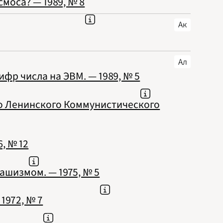
смоса? — 1989, № 8
Ак
Ал
фр числа на ЭВМ. — 1989, № 5
го Ленинского Коммунистического
, № 12
ашизмом. — 1975, № 5
1972, № 7