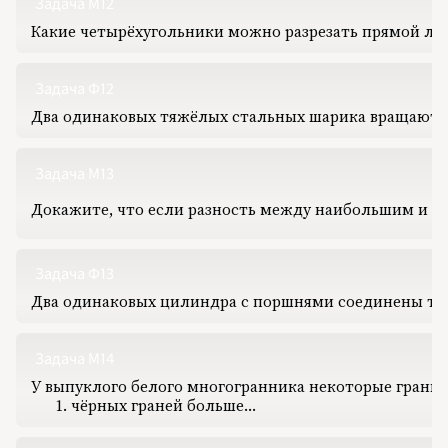
Задача М12
1998
1999
Какие четырёхугольники можно разрезать прямой ли
2000
2001
2002
2003
2004
Задача Ф12
2005
2006
Два одинаковых тяжёлых стальных шарика вращаютс
2007
2008
2009
2010
Задача М13
2011
2012
2013
Докажите, что если разность между наибольшим и 
2014
2015
2016
2017
2018
Задача Ф13
2019
2020
Два одинаковых цилиндра с поршнями соединены труб
2021
2022
2023
2024
2025
Задача М14
2026
У выпуклого белого многогранника некоторые грани п
ПОДРОБНО
чёрных граней больше…