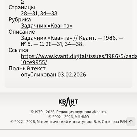
5
Страницы
28—31, 34—38
Рубрика
Задачник «Кванта»
Описание
Задачник «Кванта» // Квант. — 1986. —
№ 5. — С. 28‍—‍31, 34‍—‍38.
Ссылка
https://www.kvant.digital/issues/1986/5/zad
10ce9955/
Полный текст
опубликован 03.02.2026
© 1970—2026, Редакция журнала «Квант»
© 2002—2026, МЦНМО
© 1970—2026, Редакция журнала «Квант»
© 2002—2026, МЦНМО
© 2022—2026, Математический институт им. В. А. Стеклова РАН
© 2022—2026, Математический институт им. В. А. Стеклова РАН