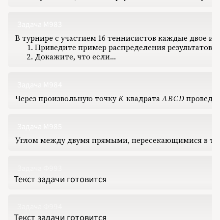
1985
1986
1987
Задача М983
1988
1989
В турнире с участием 16 теннисистов каждые двое иг
1990
1991
Приведите пример распределения результатов па
1992
Докажите, что если…
1993
1994
1995
1996
1997
Задача М984
1998
1999
Через произвольную точку
K
‍ квадрата
A
B
C
D
‍ провед
K
ABCD
2000
2001
2002
2003
2004
Задача М985
2005
2006
Углом между двумя прямыми, пересекающимися в т
2007
2008
2009
2010
Задача Ф993
2011
2012
Текст задачи готовится
2013
2014
2015
2016
Задача Ф994
2017
2018
Текст задачи готовится
2019