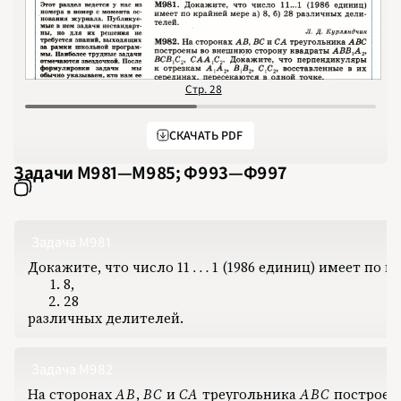
Стр. 28
С
СКАЧАТЬ PDF
Задачи М981‍—‍М985; Ф993‍—‍Ф997
НОМЕРА
СТАТЬИ
ЗАДАЧИ
УКАЗАТЕЛИ
РУБРИКАТОРЫ
О 
1970
Задача М981
1971
1972
Докажите, что число
1
1
1
‍ (1986 единиц) имеет по 
11\ldots1
…
1973
8,
1974
1975
28
1976
различных делителей.
1977
1978
1979
1980
1981
Задача М982
1982
1983
На сторонах
A
B
‍,
‍
B
C
‍ и
C
A
‍ треугольника
A
B
C
‍ построе
AB
BC
CA
ABC
1984