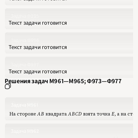
2020
2021
2022
Задача Ф995
2023
2024
Текст задачи готовится
2025
2026
ПОДРОБНО
Задача Ф996
Текст задачи готовится
Задача Ф997
Текст задачи готовится
Решения задач М961‍—‍М965; Ф973‍—‍Ф977
Задача М961
На стороне
A
B
‍ квадрата
A
B
C
D
‍ взята точка
E
‍,
‍ а на ст
AB
ABCD
E
Задача М962