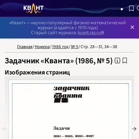
NB: Сортировка результатов — по релевантности, поиск в 
«Квант» — научно-популярный физико-математический
журнал (издаётся с 1970 года)
Старый сайт журнала:
kvant.ras.ru
Главная
/
Номера
/
1986 год
/
№ 5
/
Стр. 28—31, 34—38
Задачник «Кванта» (1986, № 5)
Изображения страниц