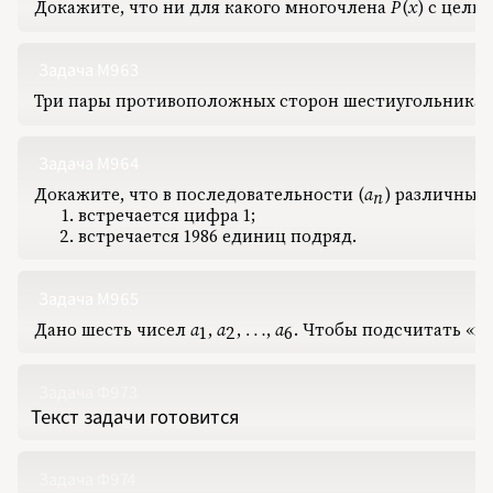
Докажите, что ни для какого многочлена
P
(
x
)
‍ с цел
P(x)
Задача М963
Три пары противоположных сторон шестиугольника п
Задача М964
Докажите, что в последовательности
(
a
)
‍ различны
(a_n)
n
встречается цифра 1;
встречается 1986 единиц подряд.
Задача М965
Дано шесть чисел
a
‍,
‍
a
‍,
‍
‍,
‍
a
‍.
‍ Чтобы подсчитать «в
a_1
a_2
\ldots
a_6
…
1
2
6
Задача Ф973
Текст задачи готовится
Задача Ф974