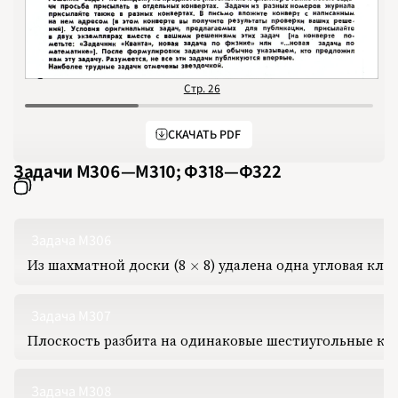
Стр. 26
С
СКАЧАТЬ PDF
Задачи М306‍—‍М310; Ф318‍—‍Ф322
Задача М306
Из шахматной доски
(
8
8
‍)
‍ удалена одна угловая кле
8\times8
×
Задача М307
НОМЕРА
СТАТЬИ
ЗАДАЧИ
УКАЗАТЕЛИ
РУБРИКАТОРЫ
О 
Плоскость разбита на одинаковые шестиугольные комн
1970
1971
1972
1973
Задача М308
1974