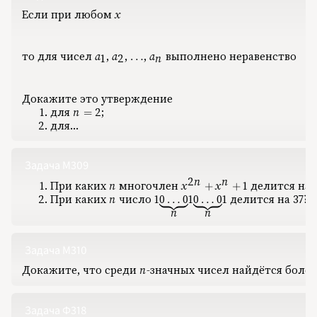
1975
Если при любом
x
x
1976
1977
1978
1979
1980
то для чисел
a
‍,
‍
a
‍,
‍
‍,
‍
a
‍ выполнено неравенство
a_1
a_2
\ldots
a_n
…
1
2
n
1981
1982
1983
1984
1985
Докажите это утверждение
1986
для
n
2
‍;
n=2
=
1987
1988
для…
1989
1990
1991
1992
Задача М309
1993
1994
2
n
n
При каких
n
‍ многочлен
x
x
1
‍ делится на
n
x^{2n}+x^n+1
+
+
1995
1996
При каких
n
‍ число
1
0
0
1
0
0
1
‍ делится на 37?
n
1{\underbrace{0\ldots0}_n}1{\u
…
…
1997
n
n
1998
1999
2000
2001
Задача М310
2002
2003
2004
Докажите, что среди
n
‍-значных чисел найдётся боле
n
2005
2006
2007
2008
Задача Ф318
2009