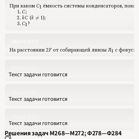
2010
При каком
C
‍ ёмкость системы конденсаторов, показа
C_1
1
2011
2012
C
‍;
C
2013
k
C
‍
(
k
1
‍);
kC
k \ne 1

=
2014
2015
C
‍?
C_1
1
2016
2017
2018
2019
Задача Ф319
2020
2021
На расстоянии
2
F
‍ от собирающей линзы
Л
‍ с фокус
2F
\text{Л}_1
2022
1
2023
2024
2025
2026
Задача Ф320
ПОДРОБНО
Текст задачи готовится
Задача Ф321
Текст задачи готовится
Задача Ф322
Текст задачи готовится
Решения задач М268‍—‍М272; Ф278‍—‍Ф284