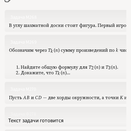
Задача М268
В углу шахматной доски стоит фигура. Первый игрок 
Задача М269
Обозначим через
T
(
n
)
‍ сумму произведений по
k
‍ чис
T_k(n)
k
k
Найдите общую формулу для
T
(
n
)
‍ и
T
(
n
)
‍.
T_2(n)
T_3(n)
2
3
Докажите, что
T
(
n
)
‍…
T_k(n)
k
Задача М270
Пусть
A
B
‍ и
C
D
‍ — две хорды окружности, а точки
K
‍ и
AB
CD
K
Задача Ф278
Текст задачи готовится