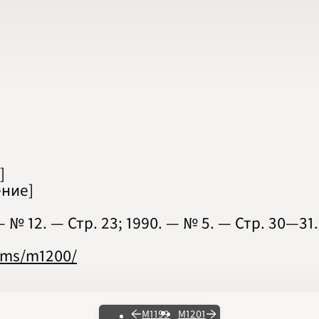
]
ние]
№ 12. — Стр. 23; 1990. — № 5. — Стр. 30‍—‍31.
lems/m1200/
М1199
М1201