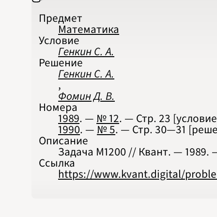
Предмет
Математика
Условие
Генкин С. А.
Решение
Генкин С. А.
,
Фомин Д. В.
Номера
1989
. —
№ 12
. — Стр.
23
[условие
1990
. —
№ 5
. — Стр.
30—31
[реше
Описание
Задача М1200 // Квант. — 1989. — 
Ссылка
https://www.kvant.digital/prob