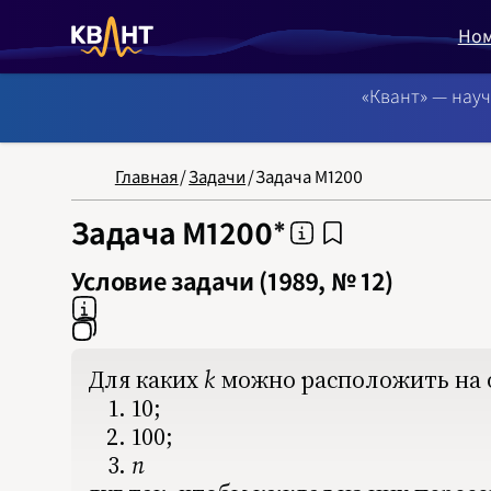
Но
«Квант» — нау
NB: Сортировка
Главная
/
Задачи
/
Задача М1200
Задача М1200
Условие задачи (1989, № 12)
Для каких
k
k
‍ можно расположить на
10;
100;
n
n