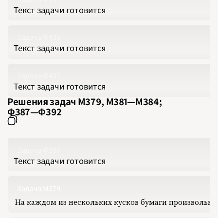
2018
Текст задачи готовится
2019
2020
2021
2022
2023
Задача Ф436
2024
Текст задачи готовится
2025
2026
ПОДРОБНО
Задача Ф437
Текст задачи готовится
Решения задач М379, М381‍—‍М384;
Ф387‍—‍Ф392
Задача Ф387
Текст задачи готовится
Задача М379
На каждом из нескольких кусков бумаги произвольно