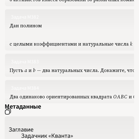
Задача М382
Дан полином
с целыми коэффициентами и натуральные числа
k
‍ и
k
Задача М383
Пусть
a
‍ и
b
‍ — два натуральных числа. Докажите, что 
a
b
Задача М384
Два одинаково ориентированных квадрата
O
A
B
C
‍ и
O
OABC
OA
Метаданные
Заглавие
Задачник «Кванта»