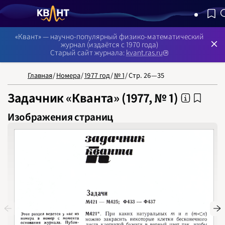
NB: Сортировка результатов — по релевантности, поиск в 
«Квант» — научно-популярный физико-математический
журнал (издаётся с 1970 года)
Старый сайт журнала:
kvant.ras.ru
Главная
/
Номера
/
1977 год
/
№ 1
/
Стр. 26—35
Задачник «Кванта» (1977, № 1)
Изображения страниц