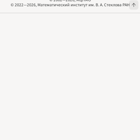
© 1970—2026, Редакция журнала «Квант»
© 2002—2026, МЦНМО
© 2022—2026, Математический институт им. В. А. Стеклова РАН
© 2022—2026, Математический институт им. В. А. Стеклова РАН