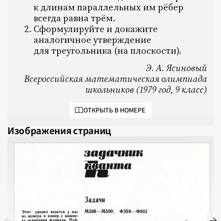
1981
к длинам параллельных им рёбер
1982
1983
всегда равна трём.
1984
Сформулируйте и докажите
1985
1986
аналогичное утверждение
1987
1988
для треугольника (на плоскости).
1989
1990
Э. А. Ясиновый
1991
1992
Всероссийская математическая олимпиада
1993
1994
школьников (1979 год, 9 класс)
1995
1996
1997
ОТКРЫТЬ В НОМЕРЕ
1998
1999
2000
Изображения страниц
2001
2002
2003
2004
2005
2006
2007
2008
2009
2010
2011
2012
2013
2014
2015