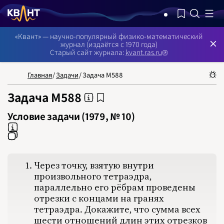
NB: Сортировка результатов — по релевантности, поиск в номерах —
«Квант» — научно-популярный физико-математический
журнал (издаётся с 1970 года)
Старый сайт журнала:
kvant.ras.ru
Главная
/
Задачи
/
Задача М588
Задача М588
Условие задачи (1979, № 10)
НОМЕРА
СТАТЬИ
ЗАДАЧИ
УКАЗАТЕЛИ
РУБРИКАТОРЫ
О 
1970
1971
Через точку, взятую внутри
1972
произвольного тетраэдра,
1973
1974
параллельно его рёбрам проведены
1975
1976
отрезки с концами на гранях
1977
тетраэдра. Докажите, что сумма всех
1978
1979
шести отношений длин этих отрезков
1980