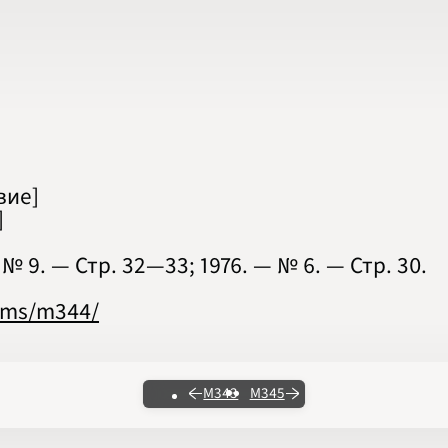
вие]
]
 9. — Стр. 32‍—‍33; 1976. — № 6. — Стр. 30.
lems/m344/
М343
М345