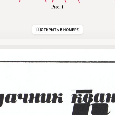
2020
2021
Рис. 1
2022
2023
2024
2025
2026
ОТКРЫТЬ В НОМЕРЕ
ПОДРОБНО