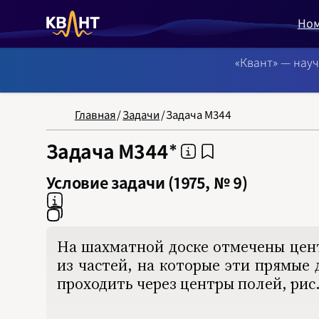
Но
«Квант» — нау
NB: Сортировка
Главная
/
Задачи
/
Задача М344
Задача М344
Условие задачи (1975, № 9)
На шахматной доске отмечены цент
из частей, на которые эти прямые
проходить через центры полей, рис. 