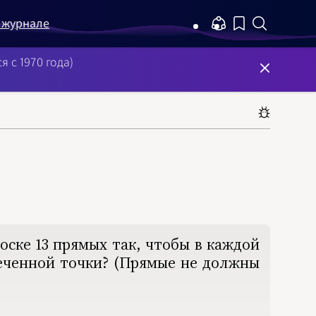
 журнале
тор
ке
оры задач
О сайте
 с 1970 года)
знанному тексту
ске 13 прямых так, чтобы в каждой
меченной точки? (Прямые не должны