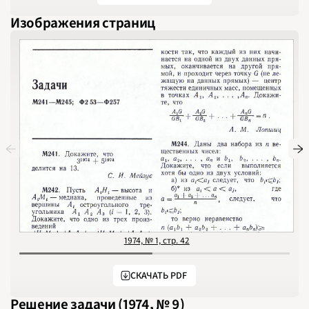
2010
2011
Изображения страниц
2012
2013
2014
2015
2016
2017
2018
2019
2020
2021
2022
2023
2024
2025
2026
ПОДРОБНО
1974, № 1, стр. 42
СКАЧАТЬ PDF
Решение задачи (1974, № 9)