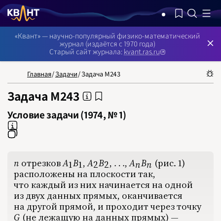
NB: Сортировка результатов — по релевантности, поиск в номерах —
«Квант» — научно-популярный физико-математический
журнал (издаётся с 1970 года)
Старый сайт журнала:
kvant.ras.ru
Главная
/
Задачи
/
Задача М243
Задача М243
Условие задачи (1974, № 1)
n
‍ отрезков
A
B
‍,
‍
A
B
‍,
‍
‍,
‍
A
B
‍ (рис. 1)
n
A_1B_1
A_2B_2
\ldots
A_nB_n
…
1
1
2
2
n
n
расположены на плоскости так,
НОМЕРА
СТАТЬИ
ЗАДАЧИ
УКАЗАТЕЛИ
РУБРИКАТОРЫ
О 
что каждый из них начинается на одной
1970
из двух данных прямых, оканчивается
1971
на другой прямой, и проходит через точку
1972
1973
G
‍ (не лежащую на данных прямых) —
G
1974