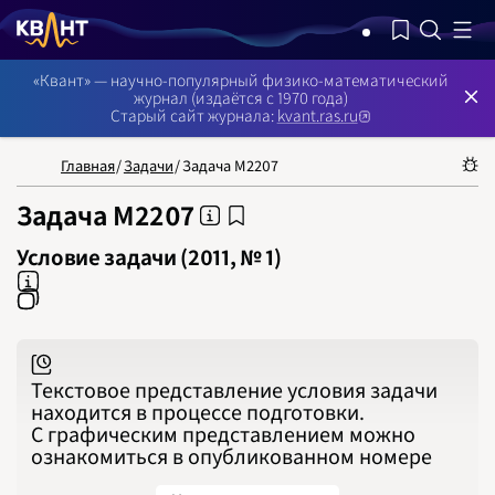
NB: Сортировка результатов — по релевантности, поиск в номерах —
«Квант» — научно-популярный физико-математический
журнал (издаётся с 1970 года)
Старый сайт журнала:
kvant.ras.ru
НОМЕРА
СТАТЬИ
ЗАДАЧИ
УКАЗАТЕЛИ
РУБРИКАТОРЫ
О 
1970
1971
Главная
/
Задачи
/
Задача М2207
1972
1973
1974
Задача М2207
1975
1976
1977
Условие задачи (2011, № 1)
1978
1979
1980
1981
1982
1983
1984
1985
1986
Текстовое представление условия задачи
1987
1988
находится в процессе подготовки.
1989
С графическим представлением можно
1990
1991
ознакомиться в опубликованном номере
1992
1993
1994