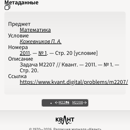
Метаданные
Предмет
Математика
Условие
Кожевников П. А.
Номера
2011
. —
№ 1
. — Стр.
20
[условие]
Описание
Задача М2207 // Квант. — 2011. — № 1. —
Стр. 20.
Ссылка
https://www.kvant.digital/problems/m2207/
М2206
М2208
© 1970—2026, Редакция журнала «Квант»