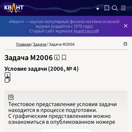
NB: Сортировка результатов — по релевантности, поиск в номерах —
«Квант» — научно-популярный физико-математический
журнал (издаётся с 1970 года)
Старый сайт журнала:
kvant.ras.ru
НОМЕРА
СТАТЬИ
ЗАДАЧИ
УКАЗАТЕЛИ
РУБРИКАТОРЫ
О 
1970
1971
Главная
/
Задачи
/
Задача М2006
1972
1973
1974
Задача М2006
1975
1976
1977
Условие задачи (2006, № 4)
1978
1979
1980
1981
1982
1983
1984
1985
1986
Текстовое представление условия задачи
1987
1988
находится в процессе подготовки.
1989
С графическим представлением можно
1990
1991
ознакомиться в опубликованном номере
1992
1993
1994