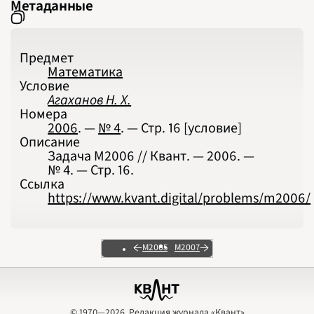
Метаданные
Предмет
Математика
Условие
Агаханов Н. Х.
Номера
2006
. —
№ 4
. — Стр.
16
[условие]
Описание
Задача М2006 // Квант. — 2006. —
№ 4. — Стр. 16.
Ссылка
https://www.kvant.digital/problems/m2006/
М2005
М2007
© 1970—2026, Редакция журнала «Квант»