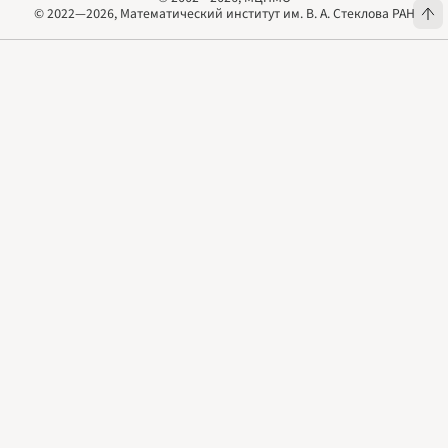
© 2002—2026, МЦНМО
© 2022—2026, Математический институт им. В. А. Стеклова РАН
© 2022—2026, Математический институт им. В. А. Стеклова РАН