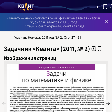
NB: Сортировка результатов — по релевантности, поиск в 
«Квант» — научно-популярный физико-математический
журнал (издаётся с 1970 года)
Старый сайт журнала:
kvant.ras.ru
Главная
/
Номера
/
2011 год
/
№ 2
/
Стр. 27—31
Задачник «Кванта» (2011, № 2)
Изображения страниц