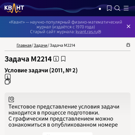
NB: Сортировка результатов — по релевантности, поиск в номерах —
«Квант» — научно-популярный физико-математический
журнал (издаётся с 1970 года)
Старый сайт журнала:
kvant.ras.ru
НОМЕРА
СТАТЬИ
ЗАДАЧИ
УКАЗАТЕЛИ
РУБРИКАТОРЫ
О 
1970
1971
Главная
/
Задачи
/
Задача М2214
1972
1973
1974
Задача М2214
1975
1976
1977
Условие задачи (2011, № 2)
1978
1979
1980
1981
1982
1983
1984
1985
1986
Текстовое представление условия задачи
1987
1988
находится в процессе подготовки.
1989
С графическим представлением можно
1990
1991
ознакомиться в опубликованном номере
1992
1993
1994