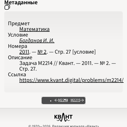
Метаданные
Предмет
Математика
Условие
Богданов И. И.
Номера
2011
. —
№ 2
. — Стр.
27
[условие]
Описание
Задача М2214 // Квант. — 2011. — № 2. —
Стр. 27.
Ссылка
https://www.kvant.digital/problems/m2214/
М2213
М2215
© 1970—2026, Редакция журнала «Квант»