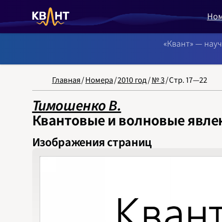
Но
«Квант» — нау
NB: Сортировка
Главная
/
Номера
/
2010 год
/
№ 3
/
Стр. 17—22
Тимошенко В.
Квантовые и волновые явле
Изображения страниц