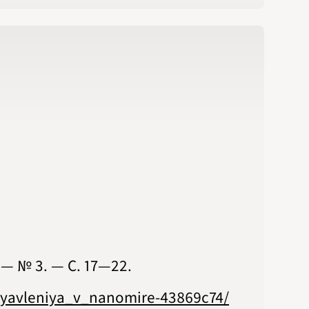
№ 3. — С. 17‍—‍22.
e_yavleniya_v_nanomire-43869c74/