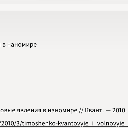
2020
2021
2022
2023
2024
2025
2026
ПОДРОБНО
я в наномире
вые явления в наномире // Квант. — 2010. — 
es/2010/3/timoshenko-kvantovyie_i_volnovyi