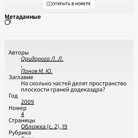
2021
ОТКРЫТЬ В НОМЕРЕ
2022
2023
2024
Метаданные
2025
2026
ПОДРОБНО
Авторы
Оридорога Л. Л.
,
Панов М. Ю.
Заглавие
На сколько частей делят пространство
плоскости граней додекаэдра?
Год
2009
Номер
4
Страницы
Обложка (с. 2), 19
Рубрика