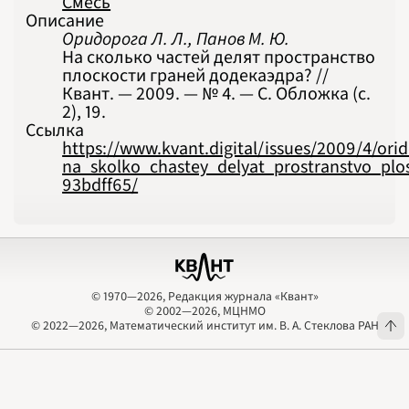
Смесь
Описание
Оридорога Л. Л., Панов М. Ю.
На сколько частей делят пространство
плоскости граней додекаэдра? //
Квант. — 2009. — № 4. — С. Обложка (с.
2), 19.
Ссылка
https://www.kvant.digital/issues/2009/4/or
na_skolko_chastey_delyat_prostranstvo_plo
93bdff65/
© 1970—2026, Редакция журнала «Квант»
© 2002—2026, МЦНМО
© 1970—2026, Редакция журнала «Квант»
© 2002—2026, МЦНМО
© 2022—2026, Математический институт им. В. А. Стеклова РАН
© 2022—2026, Математический институт им. В. А. Стеклова РАН