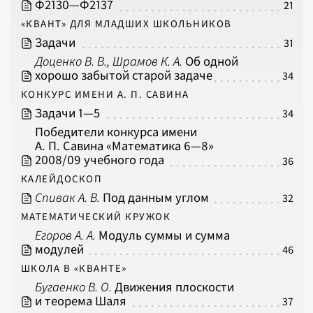
1994
Ф2130‍—‍Ф2137
21
1995
1996
«КВАНТ» ДЛЯ МЛАДШИХ ШКОЛЬНИКОВ
1997
1998
Задачи
31
1999
2000
Доценко В. В., Шрамов К. А.
Об одной
2001
2002
хорошо забытой старой задаче
34
2003
2004
КОНКУРС ИМЕНИ А. П. САВИНА
2005
2006
Задачи 1‍—‍5
34
2007
2008
Победители конкурса имени
2009
А. П. Савина «Математика 6‍—‍8»
2010
2011
2008/09 учебного года
36
2012
2013
КАЛЕЙДОСКОП
2014
2015
Спивак А. В.
Под данным углом
32
2016
2017
2018
МАТЕМАТИЧЕСКИЙ КРУЖОК
2019
Егоров А. А.
Модуль суммы и сумма
2020
2021
модулей
46
2022
2023
ШКОЛА В «КВАНТЕ»
2024
2025
Бугаенко В. О.
Движения плоскости
2026
и теорема Шаля
37
ПОДРОБНО