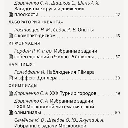
Дориченко С. А., Шашков С., Шень А. Х.
Загадочные круги и движения
плоскости
42
ЛАБОРАТОРИЯ «КВАНТА»
Ростовцев Н. М., Седов А. В.
Опыты
с компакт-диском
43
ИНФОРМАЦИЯ
Гордин Р. К. и др.
Избранные задачи
собеседований в 9 класс 57 школы
57
НАМ ПИШУТ
Гольдфаин И.
Наблюдения Рёмера
и эффект Доплера
30
ОЛИМПИАДЫ
Дориченко С. А.
XXX Турнир городов
49
Дориченко С. А.
Избранные задачи
LXXII Московской математической
олимпиады
50
Семёнов М. В., Шведов О. Ю., Якута А. А.
Избранные задачи Московской