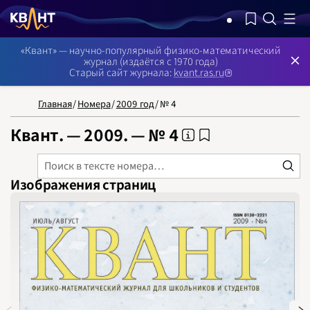
NB: Сортировка результатов — по релевантности, поиск в номерах —
«Квант» — научно-популярный физико-математический
журнал (издаётся с 1970 года)
Старый сайт журнала:
kvant.ras.ru
Главная
/
Номера
/
2009 год
/
№ 4
Квант. — 2009. — № 4
Изображения страниц