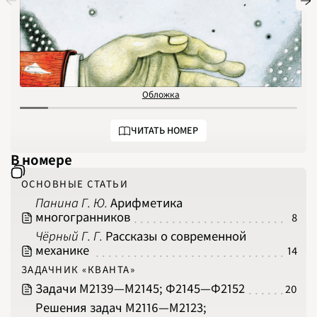
НОМЕРА
СТАТЬИ
ЗАДАЧИ
УКАЗАТЕЛИ
РУБРИКАТОРЫ
О 
Обложка
О
1970
1971
1972
1973
ЧИТАТЬ НОМЕР
1974
1975
1976
В номере
1977
1978
1979
ОСНОВНЫЕ СТАТЬИ
1980
1981
Панина Г. Ю.
Арифметика
1982
многогранников
8
1983
1984
Чёрный Г. Г.
Рассказы о современной
1985
1986
механике
14
1987
1988
ЗАДАЧНИК «КВАНТА»
1989
1990
Задачи М2139‍—‍М2145; Ф2145‍—‍Ф2152
20
1991
1992
Решения задач М2116‍—‍М2123;
1993