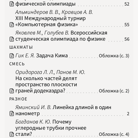
физической олимпиады
52
Альминдеров В. В., Кравцов А. В.
XIII Международный турнир
«Компьютерная физика»
55
Яковлев М., Голубев В.
Всероссийская
студенческая олимпиада по физике
56
ШАХМАТЫ
Гик Е. Я.
Задача Кима
Обложка (с. 3)
СМЕСЬ
Оридорога Л. Л., Панов М. Ю.
На сколько частей делят
пространство плоскости
граней додекаэдра?
Обложка (с. 2)
РАЗНОЕ
Яминский И. В.
Линейка длиной в один
нанометр
2
Богданов К. Ю.
Почему
углеродные трубки прочнее
стали?
Обложка (с. 4)