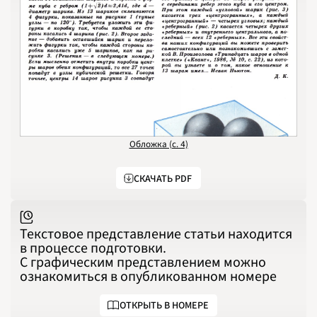
1988
1989
1990
1991
1992
1993
1994
1995
1996
1997
1998
1999
2000
2001
2002
2003
Обложка (с. 4)
2004
2005
2006
СКАЧАТЬ PDF
2007
2008
2009
2010
2011
2012
Текстовое представление статьи находится
2013
2014
в процессе подготовки.
2015
С графическим представлением можно
2016
2017
ознакомиться в опубликованном номере
2018
2019
2020
ОТКРЫТЬ В НОМЕРЕ
2021
2022