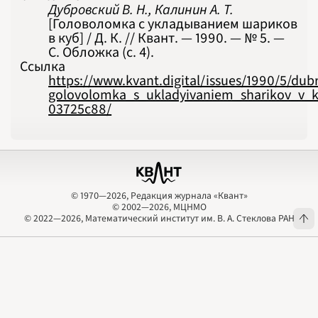
Дубровский В. Н., Калинин А. Т.
[Головоломка с укладыванием шариков
в куб] / Д. К. // Квант. — 1990. — № 5. —
С. Обложка (с. 4).
Ссылка
https://www.kvant.digital/issues/1990/5/dubr
golovolomka_s_ukladyivaniem_sharikov_v_
03725c88/
© 1970—2026, Редакция журнала «Квант»
© 2002—2026, МЦНМО
© 1970—2026, Редакция журнала «Квант»
© 2002—2026, МЦНМО
© 2022—2026, Математический институт им. В. А. Стеклова РАН
© 2022—2026, Математический институт им. В. А. Стеклова РАН