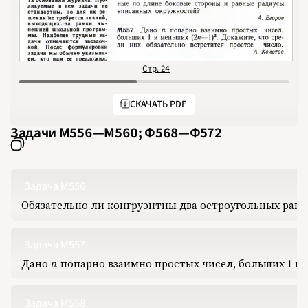
Стр. 24
С
СКАЧАТЬ PDF
Задачи М556‍—‍М560; Ф568‍—‍Ф572
Задача М556
НОМЕРА
СТАТЬИ
ЗАДАЧИ
УКАЗАТЕЛИ
РУБРИКАТОРЫ
О 
Обязательно ли конгруэнтны два остроугольных рав
1970
1971
1972
1973
1974
Задача М557
1975
1976
Дано
n
‍ попарно взаимно простых чисел, больших
1
‍ 
n
1
1977
1978
1979
1980
Задача М558
1981