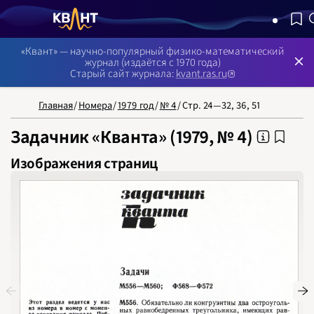
NB: Сортировка результатов — по релевантности, поиск в 
«Квант» — научно-популярный физико-математический
журнал (издаётся с 1970 года)
Старый сайт журнала:
kvant.ras.ru
Главная
/
Номера
/
1979 год
/
№ 4
/
Стр. 24—32, 36, 51
Задачник «Кванта» (1979, № 4)
Изображения страниц