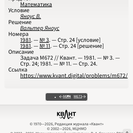
Математика
что и требовалось доказать.
Условие
От редакции.
Задача М672 по существу
Яноус В.
совпадает с леммой 2 из статьи
И. Яглома
Решение
«Почти простые числа»
(«Квант», 1981, № 9).
Вальтер Яноус
Номера
Вальтер Яноус
1981
. —
№ 3
. — Стр.
24
[условие]
1981
. —
№ 11
. — Стр.
24
[решение]
Описание
Задача М672 // Квант. — 1981. — № 3. —
Стр. 24; 1981. — № 11. — Стр. 24.
Ссылка
https://www.kvant.digital/problems/m672/
М671
М673
© 1970—2026, Редакция журнала «Квант»
© 2002—2026, МЦНМО
© 1970—2026, Редакция журнала «Квант»
© 2002—2026, МЦНМО