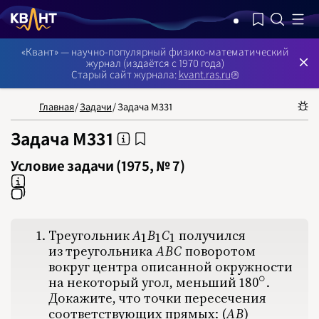
NB: Сортировка результатов — по релевантности, поиск в номерах —
«Квант» — научно-популярный физико-математический
журнал (издаётся с 1970 года)
Старый сайт журнала:
kvant.ras.ru
Главная
/
Задачи
/
Задача М331
Задача М331
Условие задачи (1975, № 7)
Треугольник
A
B
C
‍ получился
A_1B_1C_1
1
1
1
из треугольника
A
B
C
‍ поворотом
ABC
НОМЕРА
СТАТЬИ
ЗАДАЧИ
УКАЗАТЕЛИ
РУБРИКАТОРЫ
О 
вокруг центра описанной окружности
1970
∘
1971
на некоторый угол, меньший
1
8
0
‍.
180^\circ
1972
Докажите, что точки пересечения
1973
1974
соответствующих прямых:
(
A
B
)
(AB)
1975