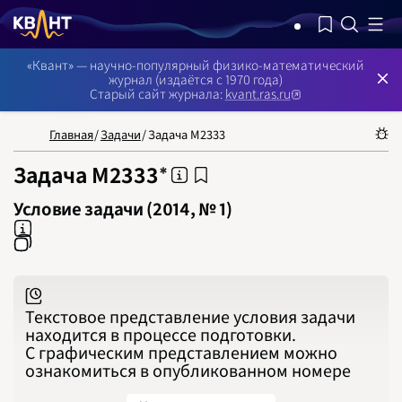
NB: Сортировка результатов — по релевантности, поиск в номерах —
«Квант» — научно-популярный физико-математический
журнал (издаётся с 1970 года)
Старый сайт журнала:
kvant.ras.ru
НОМЕРА
СТАТЬИ
ЗАДАЧИ
УКАЗАТЕЛИ
РУБРИКАТОРЫ
О 
1970
1971
Главная
/
Задачи
/
Задача М2333
1972
1973
1974
Задача М2333
1975
1976
1977
Условие задачи (2014, № 1)
1978
1979
1980
1981
1982
1983
1984
1985
1986
Текстовое представление условия задачи
1987
1988
находится в процессе подготовки.
1989
С графическим представлением можно
1990
1991
ознакомиться в опубликованном номере
1992
1993
1994