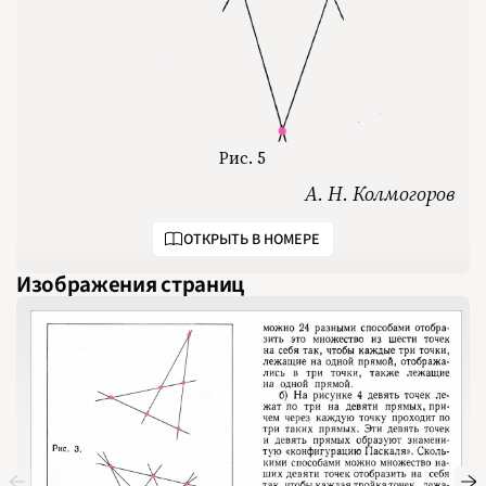
2016
2017
2018
2019
2020
2021
2022
2023
2024
2025
2026
Рис. 5
ПОДРОБНО
А. Н. Колмогоров
ОТКРЫТЬ В НОМЕРЕ
Изображения страниц