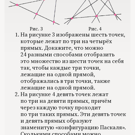
Рис. 4
Рис. 3
На рисунке 3 изображены шесть точек,
которые лежат по три на четырёх
прямых. Докажите, что можно
24 разными способами отобразить
это множество из шести точек на себя
так, чтобы каждые три точки,
лежащие на одной прямой,
отображались в три точки, также
НОМЕРА
СТАТЬИ
ЗАДАЧИ
УКАЗАТЕЛИ
РУБРИКАТОРЫ
О 
лежащие на одной прямой.
На рисунке 4 девять точек лежат
1970
1971
по три на девяти прямых, причём
1972
1973
через каждую точку проходит
1974
1975
по три таких прямых. Эти девять точек
1976
и девять прямых образуют
1977
1978
знаменитую «конфигурацию Паскаля».
1979
1980
Сколькими способами можно