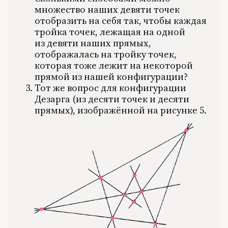
1981
множество наших девяти точек
1982
1983
отобразить на себя так, чтобы каждая
1984
1985
тройка точек, лежащая на одной
1986
1987
из девяти наших прямых,
1988
отображалась на тройку точек,
1989
1990
которая тоже лежит на некоторой
1991
1992
прямой из нашей конфигурации?
1993
Тот же вопрос для конфигурации
1994
1995
Дезарга (из десяти точек и десяти
1996
1997
прямых), изображённой на рисунке 5.
1998
1999
2000
2001
2002
2003
2004
2005
2006
2007
2008
2009
2010
2011
2012
2013
2014
2015