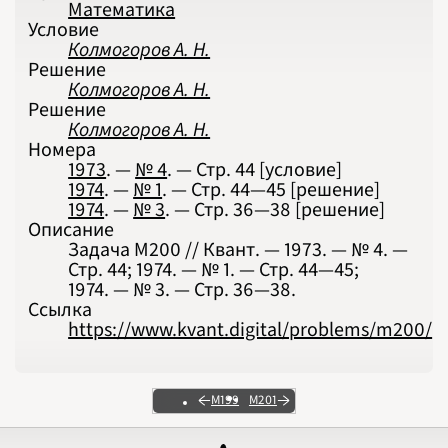
Математика
Условие
Колмогоров А. Н.
Решение
Колмогоров А. Н.
Решение
Колмогоров А. Н.
Номера
1973
. —
№ 4
. — Стр.
44
[условие]
1974
. —
№ 1
. — Стр.
44—45
[решение]
1974
. —
№ 3
. — Стр.
36—38
[решение]
Описание
Задача М200 // Квант. — 1973. — № 4. —
Стр. 44; 1974. — № 1. — Стр. 44‍—‍45;
1974. — № 3. — Стр. 36‍—‍38.
Ссылка
https://www.kvant.digital/problems/m200/
М199
М201