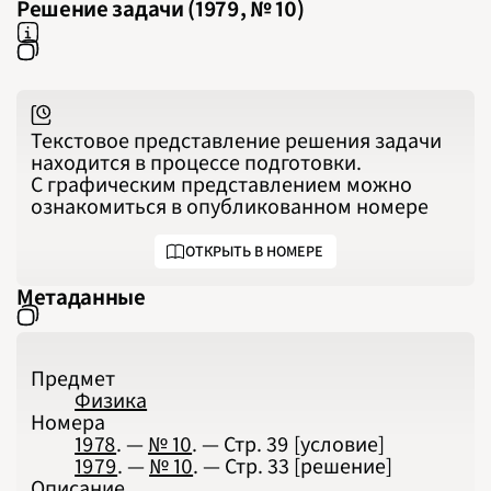
Решение задачи (1979, № 10)
2024
2025
2026
ПОДРОБНО
Текстовое представление решения задачи
находится в процессе подготовки.
С графическим представлением можно
ознакомиться в опубликованном номере
ОТКРЫТЬ В НОМЕРЕ
Метаданные
Предмет
Физика
Номера
1978
. —
№ 10
. — Стр.
39
[условие]
1979
. —
№ 10
. — Стр.
33
[решение]
Описание