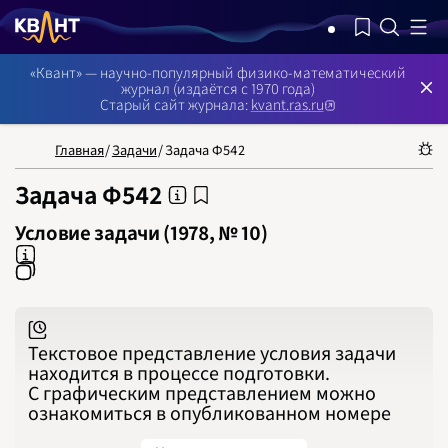
NB: Сортировка результатов — по релевантности, поиск в номерах —
«Квант» — научно-популярный физико-математический
журнал (издаётся с 1970 года)
Старый сайт журнала:
kvant.ras.ru
Главная
/
Задачи
/
Задача Ф542
Задача Ф542
НОМЕРА
СТАТЬИ
ЗАДАЧИ
УКАЗАТЕЛИ
РУБРИКАТОРЫ
О 
1970
Условие задачи (1978, № 10)
1971
1972
1973
1974
1975
1976
1977
1978
1979
1980
Текстовое представление условия задачи
1981
находится в процессе подготовки.
1982
1983
С графическим представлением можно
1984
1985
ознакомиться в опубликованном номере
1986
1987
1988