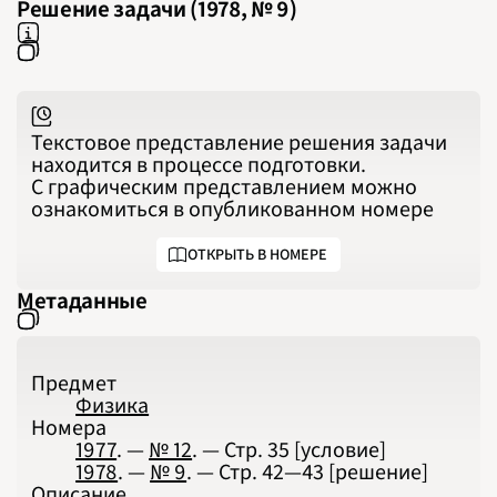
Решение задачи (1978, № 9)
2024
2025
2026
ПОДРОБНО
Текстовое представление решения задачи
находится в процессе подготовки.
С графическим представлением можно
ознакомиться в опубликованном номере
ОТКРЫТЬ В НОМЕРЕ
Метаданные
Предмет
Физика
Номера
1977
. —
№ 12
. — Стр.
35
[условие]
1978
. —
№ 9
. — Стр.
42—43
[решение]
Описание