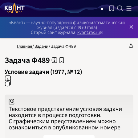
NB: Сортировка результатов — по релевантности, поиск в номерах —
«Квант» — научно-популярный физико-математический
журнал (издаётся с 1970 года)
Старый сайт журнала:
kvant.ras.ru
Главная
/
Задачи
/
Задача Ф489
Задача Ф489
НОМЕРА
СТАТЬИ
ЗАДАЧИ
УКАЗАТЕЛИ
РУБРИКАТОРЫ
О 
1970
Условие задачи (1977, № 12)
1971
1972
1973
1974
1975
1976
1977
1978
1979
1980
Текстовое представление условия задачи
1981
находится в процессе подготовки.
1982
1983
С графическим представлением можно
1984
1985
ознакомиться в опубликованном номере
1986
1987
1988