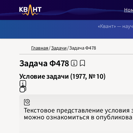
Но
«Квант» — нау
NB: Сортировка
Главная
/
Задачи
/
Задача Ф478
Задача Ф478
Условие задачи (1977, № 10)
Текстовое представление условия 
можно ознакомиться в опубликов