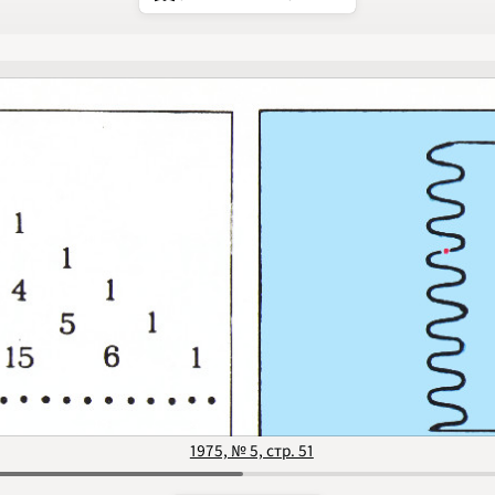
1994
1995
1996
1997
1998
1999
2000
2001
2002
2003
2004
2005
2006
2007
2008
2009
2010
2011
2012
2013
2014
2015
2016
2017
1975, № 5, стр. 51
2018
2019