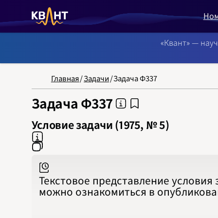
Но
«Квант» — нау
NB: Сортировка
Главная
/
Задачи
/
Задача Ф337
Задача Ф337
Условие задачи (1975, № 5)
Текстовое представление условия 
можно ознакомиться в опубликов