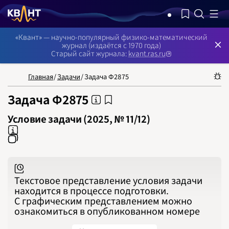
NB: Сортировка результатов — по релевантности, поиск в номерах —
«Квант» — научно-популярный физико-математический
журнал (издаётся с 1970 года)
Старый сайт журнала:
kvant.ras.ru
Главная
/
Задачи
/
Задача Ф2875
Задача Ф2875
Условие задачи (2025, № 11/12)
НОМЕРА
СТАТЬИ
ЗАДАЧИ
УКАЗАТЕЛИ
РУБРИКАТОРЫ
О 
1970
1971
1972
1973
1974
1975
1976
1977
Текстовое представление условия задачи
1978
находится в процессе подготовки.
1979
1980
С графическим представлением можно
1981
ознакомиться в опубликованном номере
1982
1983
1984