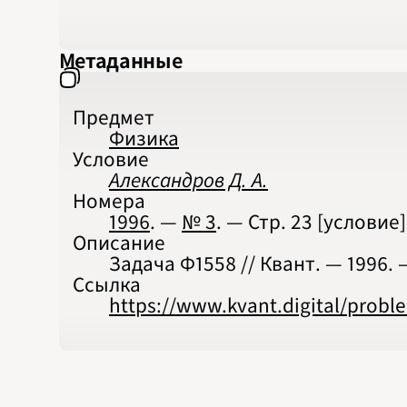
Метаданные
Предмет
Физика
Условие
Александров Д. А.
Номера
1996
. —
№ 3
. — Стр.
23
[условие]
Описание
Задача Ф1558 // Квант. — 1996. 
Ссылка
https://www.kvant.digital/probl