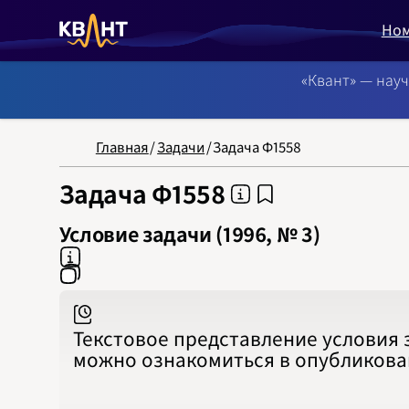
Но
«Квант» — нау
NB: Сортировка
Главная
/
Задачи
/
Задача Ф1558
Задача Ф1558
Условие задачи (1996, № 3)
Текстовое представление условия 
можно ознакомиться в опубликов