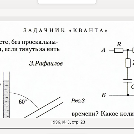
1994
1995
1996
1997
1998
1999
2000
2001
2002
2003
2004
2005
2006
2007
2008
2009
2010
2011
2012
2013
2014
2015
2016
2017
1996, № 3, стр. 23
2018
2019