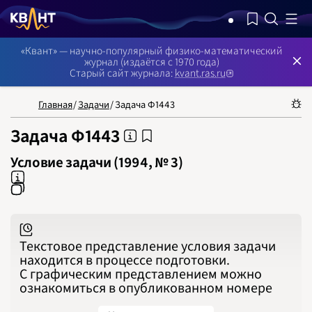
NB: Сортировка результатов — по релевантности, поиск в номерах —
«Квант» — научно-популярный физико-математический
журнал (издаётся с 1970 года)
Старый сайт журнала:
kvant.ras.ru
НОМЕРА
СТАТЬИ
ЗАДАЧИ
УКАЗАТЕЛИ
РУБРИКАТОРЫ
О 
1970
1971
Главная
/
Задачи
/
Задача Ф1443
1972
1973
1974
Задача Ф1443
1975
1976
1977
Условие задачи (1994, № 3)
1978
1979
1980
1981
1982
1983
1984
1985
1986
Текстовое представление условия задачи
1987
1988
находится в процессе подготовки.
1989
С графическим представлением можно
1990
1991
ознакомиться в опубликованном номере
1992
1993
1994