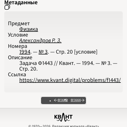
Метаданные
Предмет
Физика
Условие
Александров Р. З.
Номера
1994
. —
№ 3
. — Стр.
20
[условие]
Описание
Задача Ф1443 // Квант. — 1994. — № 3. —
Стр. 20.
Ссылка
https://www.kvant.digital/problems/f1443/
Ф1442
Ф1444
© 1970—2026, Редакция журнала «Квант»