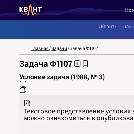
Но
«Квант» — нау
NB: Сортировка
Главная
/
Задачи
/
Задача Ф1107
Задача Ф1107
Условие задачи (1988, № 3)
Текстовое представление условия 
можно ознакомиться в опубликов