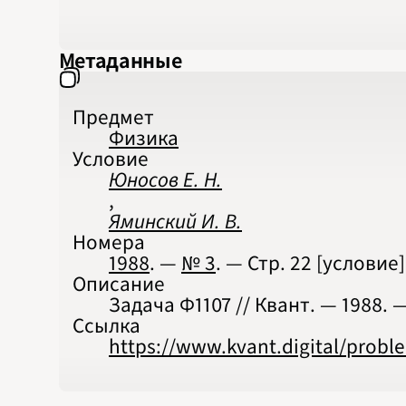
Метаданные
Предмет
Физика
Условие
Юносов Е. Н.
,
Яминский И. В.
Номера
1988
. —
№ 3
. — Стр.
22
[условие]
Описание
Задача Ф1107 // Квант. — 1988. —
Ссылка
https://www.kvant.digital/proble