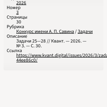
2003
2026
2004
Номер
2005
2006
3
2007
2008
Страницы
2009
30
2010
2011
Рубрика
2012
Конкурс имени А. П. Савина
/
Задачи
2013
2014
Описание
2015
Задачи 25‍—‍28 // Квант. — 2026. —
2016
2017
№ 3. — С. 30.
2018
Ссылка
2019
2020
https://www.kvant.digital/issues/2026/3/zad
2021
2022
44ee86c0/
2023
2024
2025
2026
ПОДРОБНО