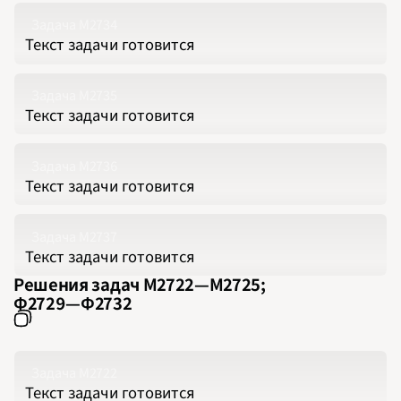
2009
2010
Задача М2734
2011
Текст задачи готовится
2012
2013
2014
2015
2016
Задача М2735
2017
2018
Текст задачи готовится
2019
2020
2021
2022
Задача М2736
2023
2024
Текст задачи готовится
2025
2026
ПОДРОБНО
Задача М2737
Текст задачи готовится
Решения задач М2722‍—‍М2725;
Ф2729‍—‍Ф2732
Задача М2722
Текст задачи готовится