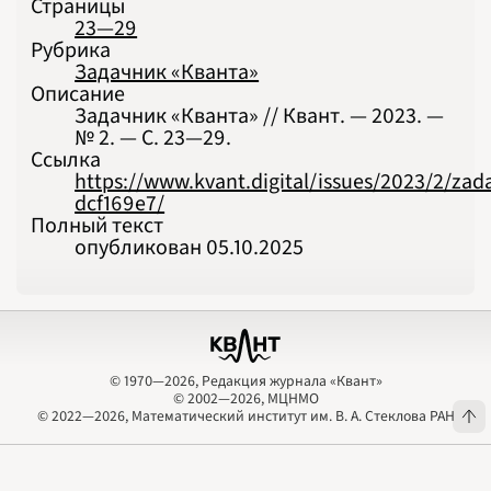
Страницы
23—29
Рубрика
Задачник «Кванта»
Описание
Задачник «Кванта» // Квант. — 2023. —
№ 2. — С. 23‍—‍29.
Ссылка
https://www.kvant.digital/issues/2023/2/zad
dcf169e7/
Полный текст
опубликован 05.10.2025
© 1970—2026, Редакция журнала «Квант»
© 2002—2026, МЦНМО
© 1970—2026, Редакция журнала «Квант»
© 2002—2026, МЦНМО
© 2022—2026, Математический институт им. В. А. Стеклова РАН
© 2022—2026, Математический институт им. В. А. Стеклова РАН