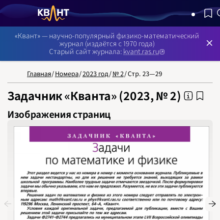
NB: Сортировка результатов — по релевантности, поиск в 
«Квант» — научно-популярный физико-математический
журнал (издаётся с 1970 года)
Старый сайт журнала:
kvant.ras.ru
Главная
/
Номера
/
2023 год
/
№ 2
/
Стр. 23—29
Задачник «Кванта» (2023, № 2)
Изображения страниц
НОМЕРА
СТАТЬИ
ЗАДАЧИ
УКАЗАТЕЛИ
РУБРИКАТОРЫ
О 
1970
1971
1972
1973