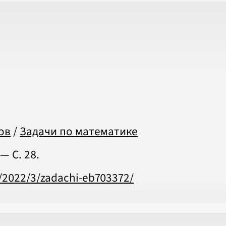
2020
2021
2022
2023
2024
2025
2026
ПОДРОБНО
ов
/
Задачи по математике
— С. 28.
s/2022/3/zadachi-eb703372/