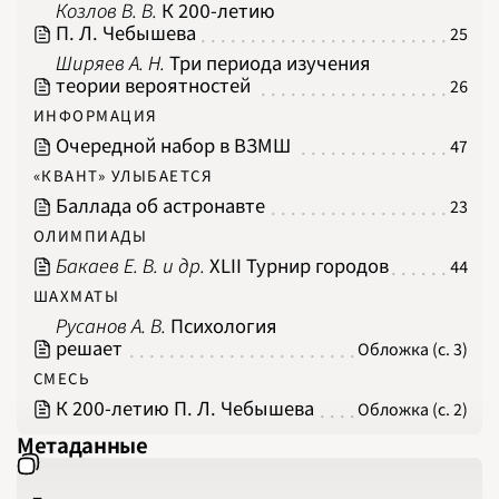
Козлов В. В.
К 200-летию
П. Л. Чебышева
25
Ширяев А. Н.
Три периода изучения
теории вероятностей
26
ИНФОРМАЦИЯ
Очередной набор в ВЗМШ
47
«КВАНТ» УЛЫБАЕТСЯ
Баллада об астронавте
23
ОЛИМПИАДЫ
Бакаев Е. В. и др.
XLII Турнир городов
44
ШАХМАТЫ
Русанов А. В.
Психология
решает
Обложка (с. 3)
СМЕСЬ
К 200-летию П. Л. Чебышева
Обложка (с. 2)
Метаданные