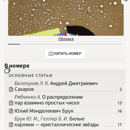
1974
1975
1976
1977
1978
1979
1980
1981
1982
1983
Обложка
О
1984
1985
1986
1987
ЧИТАТЬ НОМЕР
1988
1989
1990
В номере
1991
1992
1993
ОСНОВНЫЕ СТАТЬИ
1994
1995
Белопухов Л. К.
Андрей Дмитриевич
1996
1997
Сахаров
2
1998
1999
Рябченко А.
О распределении
2000
пар взаимно простых чисел
13
2001
2002
Юлий Менделеевич Брук
2003
16
2004
Брук Ю. М., Геллер Б. И.
Белые
2005
2006
карлики — кристаллические звёзды
17
2007
2008