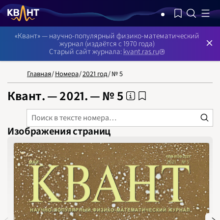
NB: Сортировка результатов — по релевантности, поиск в номерах —
«Квант» — научно-популярный физико-математический
журнал (издаётся с 1970 года)
Старый сайт журнала:
kvant.ras.ru
Главная
/
Номера
/
2021 год
/
№ 5
Квант. — 2021. — № 5
Изображения страниц
НОМЕРА
СТАТЬИ
ЗАДАЧИ
УКАЗАТЕЛИ
РУБРИКАТОРЫ
О 
1970
1971
1972
1973