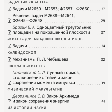
ЗАДАЧНИК «КВАНТА»
2009
2010
Задачи М2650‍—‍М2653; Ф2657‍—‍Ф2660
27
2011
2012
Решения задач М2638‍—‍М2641;
2013
2014
Ф2645‍—‍Ф2648
29
2015
2016
Брагин В. А.
Одноцветный треугольник
2017
2018
площади 1 на покрашенной плоскости
37
2019
2020
«КВАНТ» ДЛЯ МЛАДШИХ ШКОЛЬНИКОВ
2021
2022
Задачи
24
2023
2024
КАЛЕЙДОСКОП
2025
2026
Механизмы П. Л. Чебышева
32
ПОДРОБНО
ШКОЛА В «КВАНТЕ»
Парновский С. Л.
Лунный тормоз,
столкновение с Тейей и закон
сохранения момента импульса
39
ФИЗИЧЕСКИЙ ФАКУЛЬТАТИВ
Дворянинов С. В.
Закон Архимеда
и закон сохранения энергии
41
ИЗ ИСТОРИИ НАУКИ