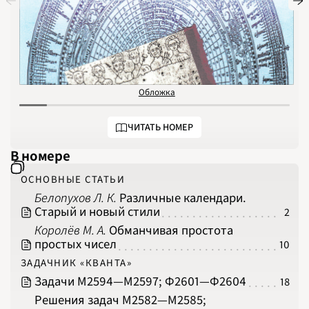
1975
1976
1977
1978
1979
1980
1981
1982
1983
1984
1985
Обложка
О
1986
1987
1988
1989
ЧИТАТЬ НОМЕР
1990
1991
1992
В номере
1993
1994
1995
ОСНОВНЫЕ СТАТЬИ
1996
1997
Белопухов Л. К.
Различные календари.
1998
Старый и новый стили
2
1999
2000
Королёв М. А.
Обманчивая простота
2001
2002
простых чисел
10
2003
2004
ЗАДАЧНИК «КВАНТА»
2005
2006
Задачи М2594‍—‍М2597; Ф2601‍—‍Ф2604
18
2007
2008
Решения задач М2582‍—‍М2585;
2009