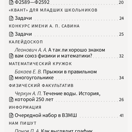
2010
Ф2589‍—‍Ф2592
20
2011
2012
«КВАНТ» ДЛЯ МЛАДШИХ ШКОЛЬНИКОВ
2013
2014
Задачи
24
2015
2016
КОНКУРС ИМЕНИ А. П. САВИНА
2017
2018
Задачи
25
2019
2020
КАЛЕЙДОСКОП
2021
2022
Леонович А. А.
А так ли хорошо знаком
2023
2024
вам союз физики и математики?
32
2025
2026
МАТЕМАТИЧЕСКИЙ КРУЖОК
ПОДРОБНО
Бакаев Е. В.
Прыжки в правильном
многоугольнике
34
ФИЗИЧЕСКИЙ ФАКУЛЬТАТИВ
Черкун А. П.
Течение воды. История,
которой 250 лет
26
ИНФОРМАЦИЯ
Очередной набор в ВЗМШ
41
НАМ ПИШУТ
Панов П. А.
Как выглядит график