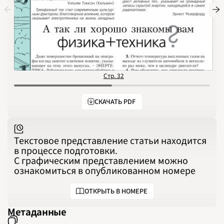
1991
1992
1993
1994
1995
1996
1997
1998
1999
2000
2001
2002
Стр. 32
2003
2004
2005
2006
СКАЧАТЬ PDF
2007
2008
2009
2010
2011
2012
Текстовое представление статьи находится
2013
в процессе подготовки.
2014
2015
С графическим представлением можно
2016
ознакомиться в опубликованном номере
2017
2018
2019
2020
ОТКРЫТЬ В НОМЕРЕ
2021
2022
2023
Метаданные
2024
2025