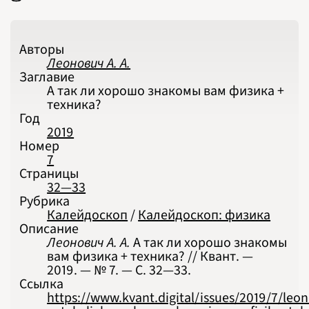
2026
ПОДРОБНО
Авторы
Леонович А. А.
Заглавие
А так ли хорошо знакомы вам физика +
техника?
Год
2019
Номер
7
Страницы
32—33
Рубрика
Калейдоскоп
/
Калейдоскоп: физика
Описание
Леонович А. А.
А так ли хорошо знакомы
вам физика + техника? // Квант. —
2019. — № 7. — С. 32‍—‍33.
Ссылка
https://www.kvant.digital/issues/2019/7/leon