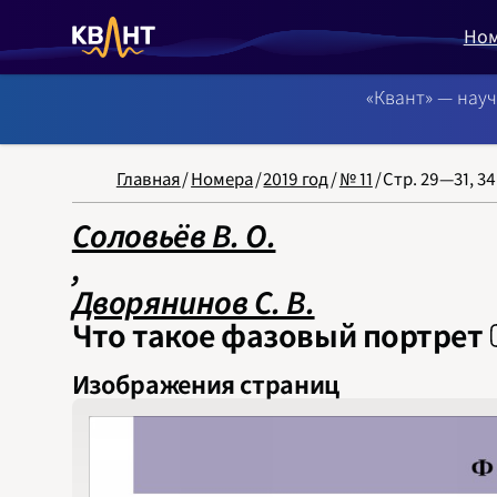
Но
«Квант» — нау
NB: Сортировка
Главная
/
Номера
/
2019 год
/
№ 11
/
Стр. 29—31, 34
Соловьёв В. О.
‍,
Дворянинов С. В.
Что такое фазовый портрет
Изображения страниц