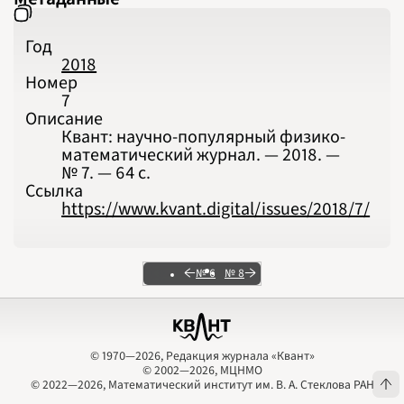
Год
2018
Номер
7
Описание
Квант: научно-популярный физико-
математический журнал. — 2018. —
№ 7. — 64 с.
Ссылка
https://www.kvant.digital/issues/2018/7/
№ 6
№ 8
© 1970—2026, Редакция журнала «Квант»
© 2002—2026, МЦНМО
© 1970—2026, Редакция журнала «Квант»
© 2002—2026, МЦНМО
© 2022—2026, Математический институт им. В. А. Стеклова РАН
© 2022—2026, Математический институт им. В. А. Стеклова РАН