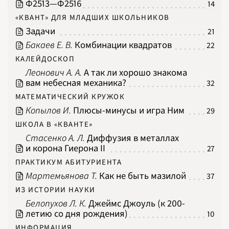
Ф2513‍—‍Ф2516
14
2008
2009
«КВАНТ» ДЛЯ МЛАДШИХ ШКОЛЬНИКОВ
2010
2011
Задачи
21
2012
2013
Бакаев Е. В.
Комбинации квадратов
22
2014
2015
2016
КАЛЕЙДОСКОП
2017
Леонович А. А.
А так ли хорошо знакома
2018
2019
вам небесная механика?
32
2020
2021
МАТЕМАТИЧЕСКИЙ КРУЖОК
2022
2023
Копылов И.
Плюсы-минусы и игра Ним
29
2024
2025
2026
ШКОЛА В «КВАНТЕ»
ПОДРОБНО
Стасенко А. Л.
Диффузия в металлах
и корона Гиерона II
27
ПРАКТИКУМ АБИТУРИЕНТА
Мартемьянова Т.
Как не быть мазилой
37
ИЗ ИСТОРИИ НАУКИ
Белопухов Л. К.
Джеймс Джоуль (к 200-
летию со дня рождения)
10
ИНФОРМАЦИЯ