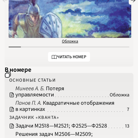
1973
1974
1975
1976
1977
1978
1979
1980
1981
1982
Обложка
О
1983
1984
1985
1986
ЧИТАТЬ НОМЕР
1987
1988
1989
В номере
1990
1991
1992
ОСНОВНЫЕ СТАТЬИ
1993
1994
Минеев А. Б.
Потеря
1995
управляемости
1996
Обложка
1997
Панов П. А.
Квадратичные отображения
1998
1999
в картинках
7
2000
2001
ЗАДАЧНИК «КВАНТА»
2002
2003
Задачи М2518‍—‍М2521; Ф2525‍—‍Ф2528
13
2004
2005
Решения задач М2506‍—‍М2509;
2006
2007