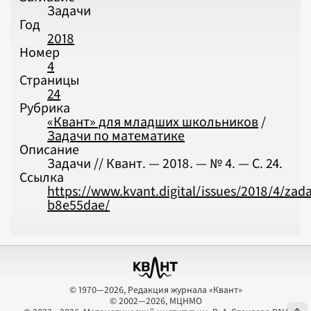
Задачи
Год
2018
Номер
4
Страницы
24
Рубрика
«Квант» для младших школьников
/
Задачи по математике
Описание
Задачи // Квант. — 2018. — № 4. — С. 24.
Ссылка
https://www.kvant.digital/issues/2018/4/zada
b8e55dae/
© 1970—2026, Редакция журнала «Квант»
© 2002—2026, МЦНМО
© 1970—2026, Редакция журнала «Квант»
© 2002—2026, МЦНМО