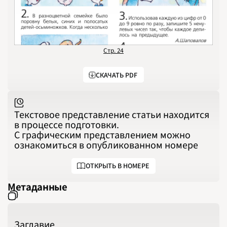
1996
1997
1998
1999
2000
2001
2002
2003
Стр. 24
2004
2005
2006
СКАЧАТЬ PDF
2007
2008
2009
2010
2011
2012
Текстовое представление статьи находится
2013
2014
в процессе подготовки.
2015
С графическим представлением можно
2016
2017
ознакомиться в опубликованном номере
2018
2019
2020
ОТКРЫТЬ В НОМЕРЕ
2021
2022
2023
Метаданные
2024
2025
2026
ПОДРОБНО
Заглавие