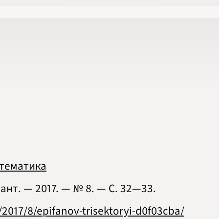
2020
2021
2022
2023
2024
2025
2026
ПОДРОБНО
атематика
нт. — 2017. — № 8. — С. 32‍—‍33.
/2017/8/epifanov-trisektoryi-d0f03cba/