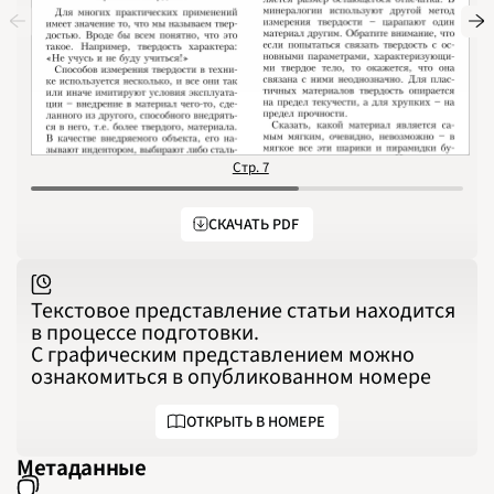
1992
1993
1994
1995
1996
1997
1998
1999
2000
2001
2002
2003
Стр. 7
С
2004
2005
2006
СКАЧАТЬ PDF
2007
2008
2009
2010
2011
2012
Текстовое представление статьи находится
2013
2014
в процессе подготовки.
2015
С графическим представлением можно
2016
2017
ознакомиться в опубликованном номере
2018
2019
2020
ОТКРЫТЬ В НОМЕРЕ
2021
2022
2023
Метаданные
2024
2025
2026