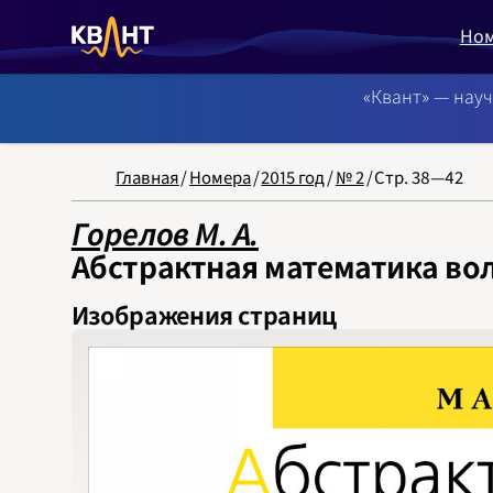
Но
«Квант» — нау
NB: Сортировка
Главная
/
Номера
/
2015 год
/
№ 2
/
Стр. 38—42
Горелов М. А.
Абстрактная математика во
Изображения страниц