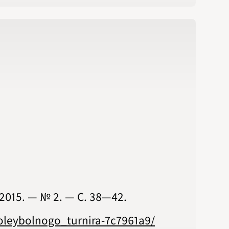
15. — № 2. — С. 38‍—‍42.
oleybolnogo_turnira-7c7961a9/