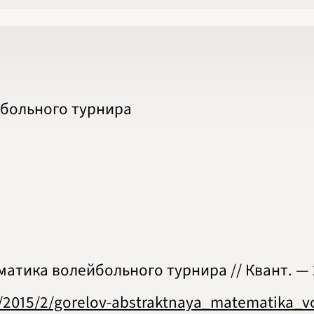
2020
2021
2022
2023
2024
2025
2026
ПОДРОБНО
йбольного турнира
тика волейбольного турнира // Квант. — 20
s/2015/2/gorelov-abstraktnaya_matematika_v