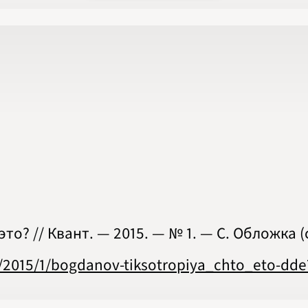
2020
2021
2022
2023
2024
2025
2026
ПОДРОБНО
о? // Квант. — 2015. — № 1. — С. Обложка (с.
s/2015/1/bogdanov-tiksotropiya_chto_eto-dde