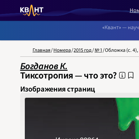
Но
«Квант» — нау
NB: Сортировка
Главная
/
Номера
/
2015 год
/
№ 1
/
Обложка (с. 4),
Богданов К.
Тиксотропия — что это?
Изображения страниц