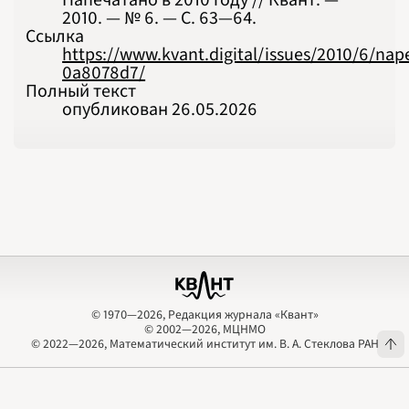
2010. — № 6. — С. 63‍—‍64.
Ссылка
https://www.kvant.digital/issues/2010/6/n
0a8078d7/
Полный текст
опубликован 26.05.2026
© 1970—2026, Редакция журнала «Квант»
© 2002—2026, МЦНМО
© 1970—2026, Редакция журнала «Квант»
© 2002—2026, МЦНМО
© 2022—2026, Математический институт им. В. А. Стеклова РАН
© 2022—2026, Математический институт им. В. А. Стеклова РАН