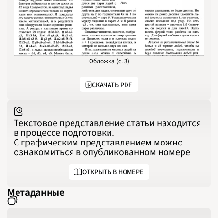
1994
1995
1996
1997
1998
1999
2000
2001
2002
2003
Обложка (с. 3)
2004
2005
2006
2007
СКАЧАТЬ PDF
2008
2009
2010
2011
2012
Текстовое представление статьи находится
2013
2014
в процессе подготовки.
2015
С графическим представлением можно
2016
2017
ознакомиться в опубликованном номере
2018
2019
2020
2021
ОТКРЫТЬ В НОМЕРЕ
2022
2023
Метаданные
2024
2025
2026
ПОДРОБНО