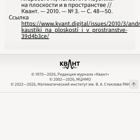
на плоскости и в пространстве //
Квант. — 2010. — № 3. — С. 48‍—‍50.
Ссылка
https://www.kvant.digital/issues/2010/3/an
kaustiki_na_ploskosti_i_v_prostranstve-
39d4b3ce/
© 1970—2026, Редакция журнала «Квант»
© 2002—2026, МЦНМО
© 1970—2026, Редакция журнала «Квант»
© 2002—2026, МЦНМО
© 2022—2026, Математический институт им. В. А. Стеклова РАН
© 2022—2026, Математический институт им. В. А. Стеклова РАН