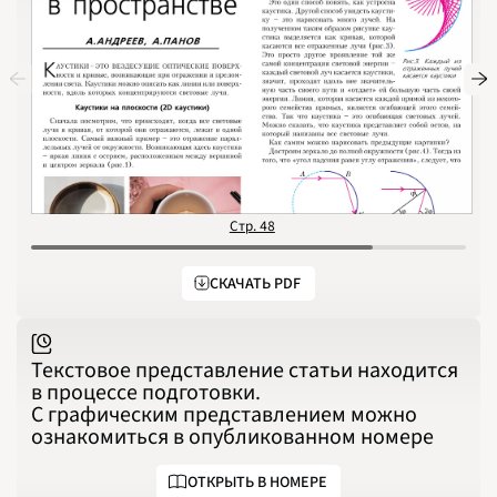
1989
1990
1991
1992
1993
1994
1995
1996
1997
1998
1999
2000
2001
2002
2003
2004
Стр. 48
С
2005
2006
2007
2008
СКАЧАТЬ PDF
2009
2010
2011
2012
2013
Текстовое представление статьи находится
2014
2015
в процессе подготовки.
2016
С графическим представлением можно
2017
2018
ознакомиться в опубликованном номере
2019
2020
2021
2022
ОТКРЫТЬ В НОМЕРЕ
2023