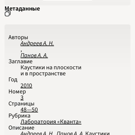
2024
Метаданные
2025
2026
ПОДРОБНО
Авторы
Андреев А. Н.
,
Панов А. А.
Заглавие
Каустики на плоскости
и в пространстве
Год
2010
Номер
3
Страницы
48—50
Рубрика
Лаборатория «Кванта»
Описание
Андреев А. Н., Панов А. А.
Каустики