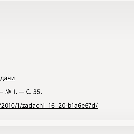
2020
2021
2022
2023
2024
2025
2026
ПОДРОБНО
адачи
— № 1. — С. 35.
s/2010/1/zadachi_16_20-b1a6e67d/