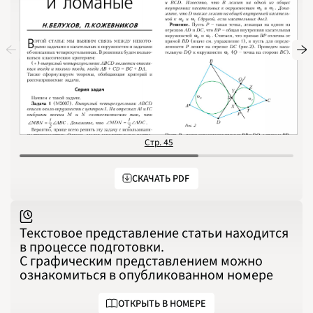
1988
1989
1990
1991
1992
1993
1994
1995
1996
1997
1998
1999
2000
2001
2002
2003
Стр. 45
С
2004
2005
2006
2007
СКАЧАТЬ PDF
2008
2009
2010
2011
2012
2013
Текстовое представление статьи находится
2014
в процессе подготовки.
2015
2016
С графическим представлением можно
2017
2018
ознакомиться в опубликованном номере
2019
2020
2021
ОТКРЫТЬ В НОМЕРЕ
2022