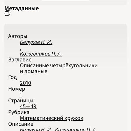
2023
2024
Метаданные
2025
2026
ПОДРОБНО
Авторы
Белухов Н. И.
,
Кожевников П. А.
Заглавие
Описанные четырёхугольники
и ломаные
Год
2010
Номер
1
Страницы
45—49
Рубрика
Математический кружок
Описание
Белухов Н. И., Кожевников П. А.