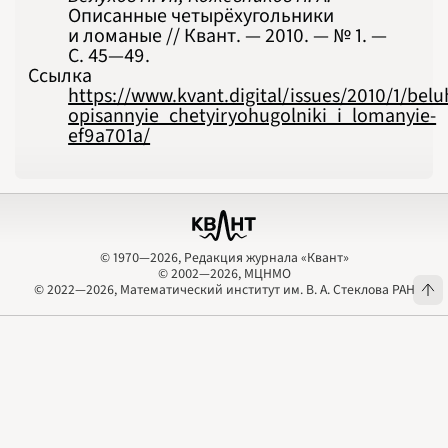
Описанные четырёхугольники
и ломаные // Квант. — 2010. — № 1. —
С. 45‍—‍49.
Ссылка
https://www.kvant.digital/issues/2010/1/bel
opisannyie_chetyiryohugolniki_i_lomanyie-
ef9a701a/
© 1970—2026, Редакция журнала «Квант»
© 2002—2026, МЦНМО
© 1970—2026, Редакция журнала «Квант»
© 2002—2026, МЦНМО
© 2022—2026, Математический институт им. В. А. Стеклова РАН
© 2022—2026, Математический институт им. В. А. Стеклова РАН